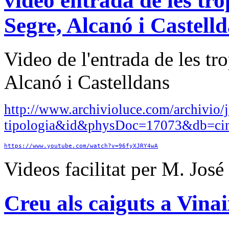
video entrada de les tro
Segre, Alcanó i Castell
Video de l'entrada de les tr
Alcanó i Castelldans
http://www.archivioluce.com/archivio/j
tipologia&id&physDoc=17073&db=ci
https://www.youtube.com/watch?v=96fyXJRY4wA
Videos facilitat per M. Jos
Creu als caiguts a Vina