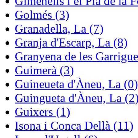
Gimenells i el Pla de la F
Golmés (3)
Granadella, La (7)
Granja d'Escarp, La (8)
Granyena de les Garrigue
Guimerà (3)
Guineueta d'Àneu, La (0)
Guingueta d'Àneu, La (2
Guixers (1)
Isona i Conca Dellà (11)