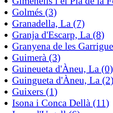
Gimenells i el Pla de la F
Golmés (3)
Granadella, La (7)
Granja d'Escarp, La (8)
Granyena de les Garrigue
Guimerà (3)
Guineueta d'Àneu, La (0)
Guingueta d'Àneu, La (2
Guixers (1)
Isona i Conca Dellà (11)