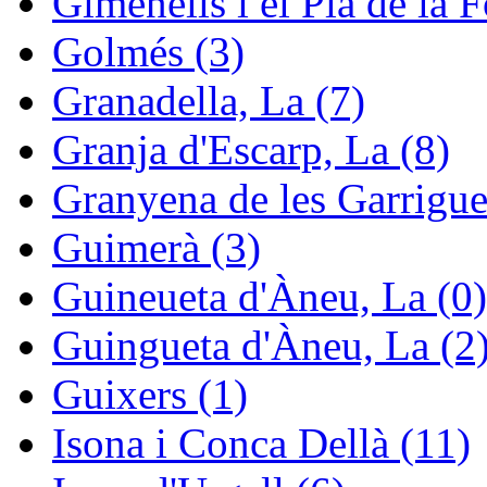
Gimenells i el Pla de la F
Golmés (3)
Granadella, La (7)
Granja d'Escarp, La (8)
Granyena de les Garrigue
Guimerà (3)
Guineueta d'Àneu, La (0)
Guingueta d'Àneu, La (2
Guixers (1)
Isona i Conca Dellà (11)