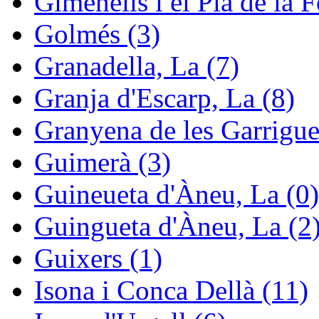
Gimenells i el Pla de la F
Golmés (3)
Granadella, La (7)
Granja d'Escarp, La (8)
Granyena de les Garrigue
Guimerà (3)
Guineueta d'Àneu, La (0)
Guingueta d'Àneu, La (2
Guixers (1)
Isona i Conca Dellà (11)