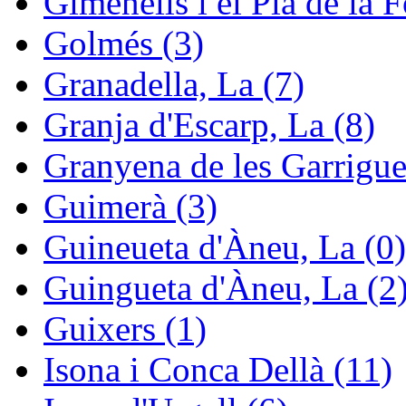
Gimenells i el Pla de la F
Golmés (3)
Granadella, La (7)
Granja d'Escarp, La (8)
Granyena de les Garrigue
Guimerà (3)
Guineueta d'Àneu, La (0)
Guingueta d'Àneu, La (2
Guixers (1)
Isona i Conca Dellà (11)