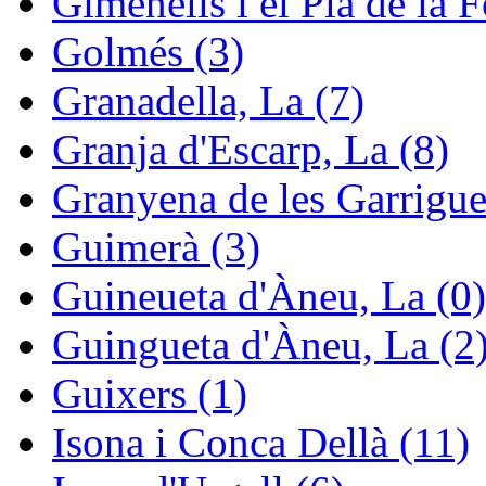
Gimenells i el Pla de la F
Golmés (3)
Granadella, La (7)
Granja d'Escarp, La (8)
Granyena de les Garrigue
Guimerà (3)
Guineueta d'Àneu, La (0)
Guingueta d'Àneu, La (2
Guixers (1)
Isona i Conca Dellà (11)