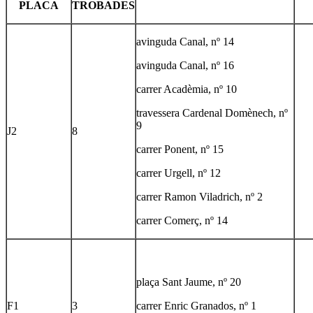
PLACA
TROBADES
avinguda Canal, nº 14
avinguda Canal, nº 16
carrer Acadèmia, nº 10
travessera Cardenal Domènech, nº
9
J2
8
carrer Ponent, nº 15
carrer Urgell, nº 12
carrer Ramon Viladrich, nº 2
carrer Comerç, nº 14
plaça Sant Jaume, nº 20
F1
3
carrer Enric Granados, nº 1