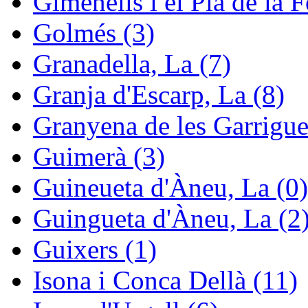
Gimenells i el Pla de la F
Golmés (3)
Granadella, La (7)
Granja d'Escarp, La (8)
Granyena de les Garrigue
Guimerà (3)
Guineueta d'Àneu, La (0)
Guingueta d'Àneu, La (2
Guixers (1)
Isona i Conca Dellà (11)