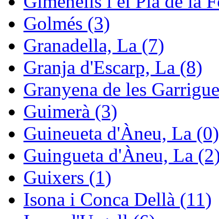
Gimenells i el Pla de la F
Golmés (3)
Granadella, La (7)
Granja d'Escarp, La (8)
Granyena de les Garrigue
Guimerà (3)
Guineueta d'Àneu, La (0)
Guingueta d'Àneu, La (2
Guixers (1)
Isona i Conca Dellà (11)