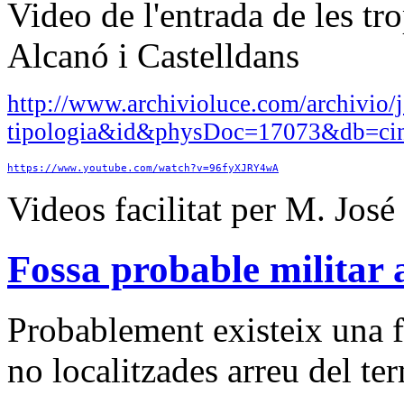
Video de l'entrada de les tr
Alcanó i Castelldans
http://www.archivioluce.com/archivio/j
tipologia&id&physDoc=17073&db=ci
https://www.youtube.com/watch?v=96fyXJRY4wA
Videos facilitat per M. Jos
Fossa probable militar 
Probablement existeix una fo
no localitzades arreu del te