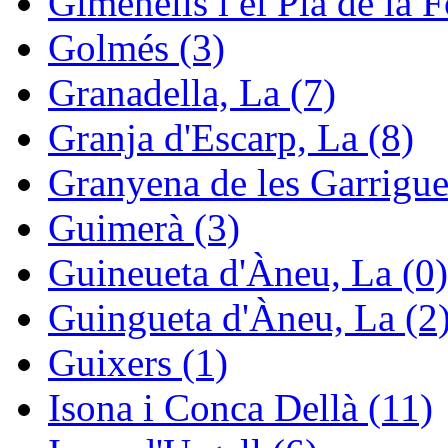
Gimenells i el Pla de la F
Golmés (3)
Granadella, La (7)
Granja d'Escarp, La (8)
Granyena de les Garrigue
Guimerà (3)
Guineueta d'Àneu, La (0)
Guingueta d'Àneu, La (2
Guixers (1)
Isona i Conca Dellà (11)