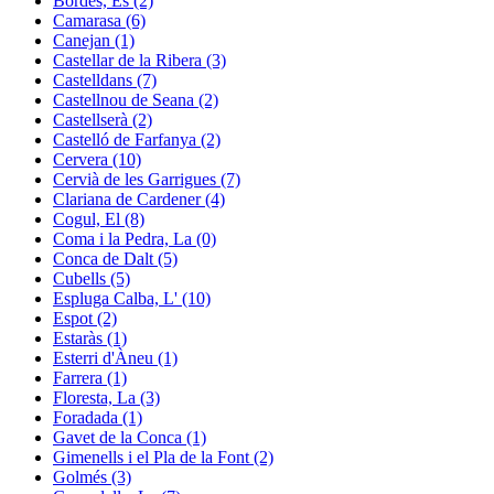
Bòrdes, Es (2)
Camarasa (6)
Canejan (1)
Castellar de la Ribera (3)
Castelldans (7)
Castellnou de Seana (2)
Castellserà (2)
Castelló de Farfanya (2)
Cervera (10)
Cervià de les Garrigues (7)
Clariana de Cardener (4)
Cogul, El (8)
Coma i la Pedra, La (0)
Conca de Dalt (5)
Cubells (5)
Espluga Calba, L' (10)
Espot (2)
Estaràs (1)
Esterri d'Àneu (1)
Farrera (1)
Floresta, La (3)
Foradada (1)
Gavet de la Conca (1)
Gimenells i el Pla de la Font (2)
Golmés (3)