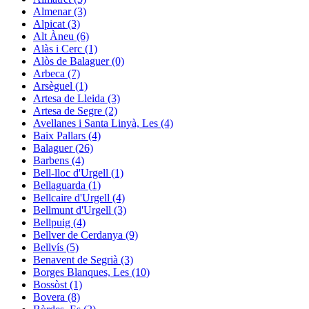
Almenar (3)
Alpicat (3)
Alt Àneu (6)
Alàs i Cerc (1)
Alòs de Balaguer (0)
Arbeca (7)
Arsèguel (1)
Artesa de Lleida (3)
Artesa de Segre (2)
Avellanes i Santa Linyà, Les (4)
Baix Pallars (4)
Balaguer (26)
Barbens (4)
Bell-lloc d'Urgell (1)
Bellaguarda (1)
Bellcaire d'Urgell (4)
Bellmunt d'Urgell (3)
Bellpuig (4)
Bellver de Cerdanya (9)
Bellvís (5)
Benavent de Segrià (3)
Borges Blanques, Les (10)
Bossòst (1)
Bovera (8)