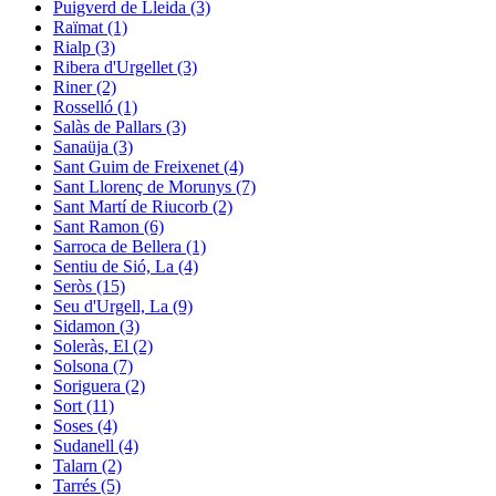
Puigverd de Lleida (3)
Raïmat (1)
Rialp (3)
Ribera d'Urgellet (3)
Riner (2)
Rosselló (1)
Salàs de Pallars (3)
Sanaüja (3)
Sant Guim de Freixenet (4)
Sant Llorenç de Morunys (7)
Sant Martí de Riucorb (2)
Sant Ramon (6)
Sarroca de Bellera (1)
Sentiu de Sió, La (4)
Seròs (15)
Seu d'Urgell, La (9)
Sidamon (3)
Soleràs, El (2)
Solsona (7)
Soriguera (2)
Sort (11)
Soses (4)
Sudanell (4)
Talarn (2)
Tarrés (5)