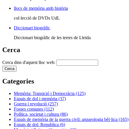
llocs de memòria amb història
col·lecció de DVDs UdL
Diccionari biogràfic
Diccionari biogràfic de les terres de Lleida
Cerca
Cerca dins d'aquest lloc web:
Categories
Memòria: Transició i Democràcia (125)
Espais de dol i memòria (37)
Guerra i revolució (257)
Fosses comunes (112)
Política, societat i cultura (86)
Espais de memòria de la guerra civil: arqueologia bèl·lica (165)
Espais de dol: Republica (6)