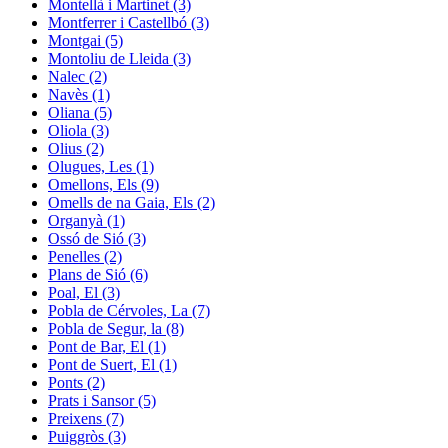
Montellà i Martinet (3)
Montferrer i Castellbó (3)
Montgai (5)
Montoliu de Lleida (3)
Nalec (2)
Navès (1)
Oliana (5)
Oliola (3)
Olius (2)
Olugues, Les (1)
Omellons, Els (9)
Omells de na Gaia, Els (2)
Organyà (1)
Ossó de Sió (3)
Penelles (2)
Plans de Sió (6)
Poal, El (3)
Pobla de Cérvoles, La (7)
Pobla de Segur, la (8)
Pont de Bar, El (1)
Pont de Suert, El (1)
Ponts (2)
Prats i Sansor (5)
Preixens (7)
Puiggròs (3)