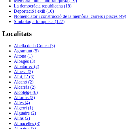
Memòria i lluita antifranquista (19)
La democràcia republicana (18)
Deportació i exili (10)
Nomenclator i construcció de la memòria: carrers i places (49)
Simbologia franquista (127)
Localitats
Abella de la Conca (3)
Agramunt (5)
Aitona (1)
Albagès (3)
Albatàrrec (2)
Albesa (2)
Albi, L' (3)
Alcanó (2)
Alcarràs (2)
Alcoletge (6)
Alfarràs (2)
Alfés (4)
Algerri (1)
Alguaire (2)
Alins (2)
Almacelles (3)
Almatret (3)