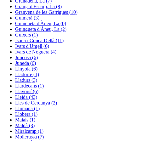
Granadella, La (7)
Granja d'Escarp, La (8)
Granyena de les Garrigues (10)
Guimerà (3)
Guineueta d'Àneu, La (0)
Guingueta d'Àneu, La (2)
Guixers (1)
Isona i Conca Dellà (11)
Ivars d'Urgell (6)
Ivars de Noguera (4)
Juncosa (6)
Juneda (6)
Linyola (6)
Lladorre (1)
Lladurs (3)
Llardecans (1)
Llavorsí (6)
Lleida (43)
Lles de Cerdanya (2)
Llimiana (1)
Llobera (1)
Maials (1)
Maldà (3)
Miralcamp (1)
Mollerussa (7)