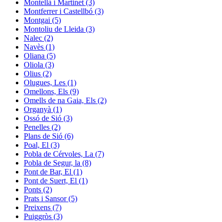
Montellà i Martinet (3)
Montferrer i Castellbó (3)
Montgai (5)
Montoliu de Lleida (3)
Nalec (2)
Navès (1)
Oliana (5)
Oliola (3)
Olius (2)
Olugues, Les (1)
Omellons, Els (9)
Omells de na Gaia, Els (2)
Organyà (1)
Ossó de Sió (3)
Penelles (2)
Plans de Sió (6)
Poal, El (3)
Pobla de Cérvoles, La (7)
Pobla de Segur, la (8)
Pont de Bar, El (1)
Pont de Suert, El (1)
Ponts (2)
Prats i Sansor (5)
Preixens (7)
Puiggròs (3)