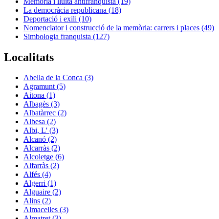
Memòria i lluita antifranquista (19)
La democràcia republicana (18)
Deportació i exili (10)
Nomenclator i construcció de la memòria: carrers i places (49)
Simbologia franquista (127)
Localitats
Abella de la Conca (3)
Agramunt (5)
Aitona (1)
Albagès (3)
Albatàrrec (2)
Albesa (2)
Albi, L' (3)
Alcanó (2)
Alcarràs (2)
Alcoletge (6)
Alfarràs (2)
Alfés (4)
Algerri (1)
Alguaire (2)
Alins (2)
Almacelles (3)
Almatret (3)