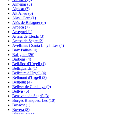
Almenar (3)
Alpicat (3)
Alt Àneu (6)
Alàs i Cerc (1)
Alòs de Balaguer (0)
Arbeca (7)
Arsèguel (1)
Artesa de Lleida (3)
Artesa de Segre (2)
Avellanes i Santa Linyà, Les (4)
Baix Pallars (4)
Balaguer (26)
Barbens (4)
Bell-lloc d'Urgell (1)
Bellaguarda (1)
Bellcaire d'Urgell (4)
Bellmunt d'Urgell (3)
Bellpuig (4)
Bellver de Cerdanya (9)
Bellvís (5)
Benavent de Segrià (3)
Borges Blanques, Les (10)
Bossòst (1)
Bovera (8)