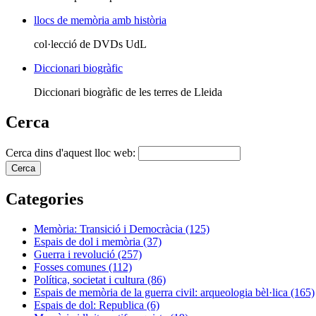
llocs de memòria amb història
col·lecció de DVDs UdL
Diccionari biogràfic
Diccionari biogràfic de les terres de Lleida
Cerca
Cerca dins d'aquest lloc web:
Categories
Memòria: Transició i Democràcia (125)
Espais de dol i memòria (37)
Guerra i revolució (257)
Fosses comunes (112)
Política, societat i cultura (86)
Espais de memòria de la guerra civil: arqueologia bèl·lica (165)
Espais de dol: Republica (6)