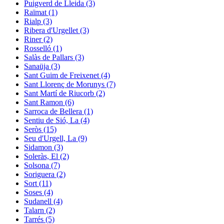
Puigverd de Lleida (3)
Raïmat (1)
Rialp (3)
Ribera d'Urgellet (3)
Riner (2)
Rosselló (1)
Salàs de Pallars (3)
Sanaüja (3)
Sant Guim de Freixenet (4)
Sant Llorenç de Morunys (7)
Sant Martí de Riucorb (2)
Sant Ramon (6)
Sarroca de Bellera (1)
Sentiu de Sió, La (4)
Seròs (15)
Seu d'Urgell, La (9)
Sidamon (3)
Soleràs, El (2)
Solsona (7)
Soriguera (2)
Sort (11)
Soses (4)
Sudanell (4)
Talarn (2)
Tarrés (5)