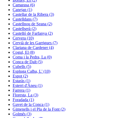
Bòrdes, Es (2)
Camarasa (6)
Canejan (1)
Castellar de la Ribera (3)
Castelldans (7)
Castellnou de Seana (2)
Castellserà (2)
Castelló de Farfanya (2)
Cervera (10)
Cervià de les Garrigues (7)
Clariana de Cardener (4)
Cogul, El (8)
Coma i la Pedra, La (0)
Conca de Dalt (5)
Cubells (5)
Espluga Calba, L' (10)
Espot (2)
Estaràs (1)
Esterri d'Àneu (1)
Farrera (1)
Floresta, La (3)
Foradada (1)
Gavet de la Conca (1)
Gimenells i el Pla de la Font (2)
Golmés (3)