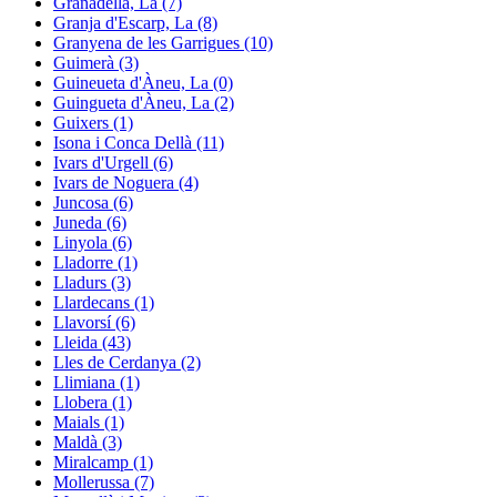
Granadella, La (7)
Granja d'Escarp, La (8)
Granyena de les Garrigues (10)
Guimerà (3)
Guineueta d'Àneu, La (0)
Guingueta d'Àneu, La (2)
Guixers (1)
Isona i Conca Dellà (11)
Ivars d'Urgell (6)
Ivars de Noguera (4)
Juncosa (6)
Juneda (6)
Linyola (6)
Lladorre (1)
Lladurs (3)
Llardecans (1)
Llavorsí (6)
Lleida (43)
Lles de Cerdanya (2)
Llimiana (1)
Llobera (1)
Maials (1)
Maldà (3)
Miralcamp (1)
Mollerussa (7)