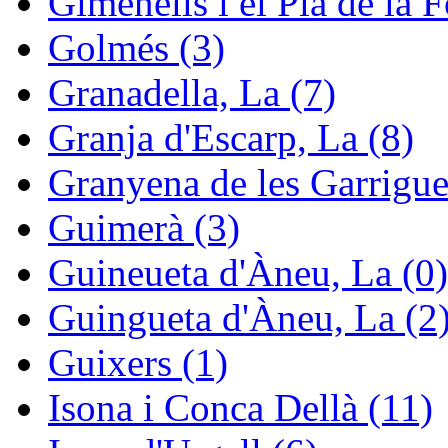
Gimenells i el Pla de la F
Golmés (3)
Granadella, La (7)
Granja d'Escarp, La (8)
Granyena de les Garrigue
Guimerà (3)
Guineueta d'Àneu, La (0)
Guingueta d'Àneu, La (2
Guixers (1)
Isona i Conca Dellà (11)