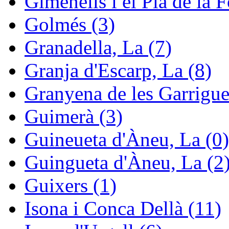
Gimenells i el Pla de la F
Golmés (3)
Granadella, La (7)
Granja d'Escarp, La (8)
Granyena de les Garrigue
Guimerà (3)
Guineueta d'Àneu, La (0)
Guingueta d'Àneu, La (2
Guixers (1)
Isona i Conca Dellà (11)