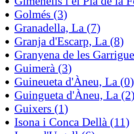
Gimenells i el Pla de la F
Golmés (3)
Granadella, La (7)
Granja d'Escarp, La (8)
Granyena de les Garrigue
Guimerà (3)
Guineueta d'Àneu, La (0)
Guingueta d'Àneu, La (2
Guixers (1)
Isona i Conca Dellà (11)