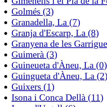
Gimenells i el Pla de la F
Golmés (3)
Granadella, La (7)
Granja d'Escarp, La (8)
Granyena de les Garrigue
Guimerà (3)
Guineueta d'Àneu, La (0)
Guingueta d'Àneu, La (2
Guixers (1)
Isona i Conca Dellà (11)