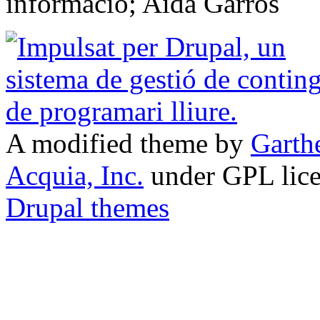
informació; Aida Garròs
A modified theme by
Garth
Acquia, Inc.
under GPL lic
Drupal themes