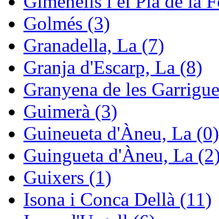
Gimenells i el Pla de la F
Golmés (3)
Granadella, La (7)
Granja d'Escarp, La (8)
Granyena de les Garrigue
Guimerà (3)
Guineueta d'Àneu, La (0)
Guingueta d'Àneu, La (2
Guixers (1)
Isona i Conca Dellà (11)