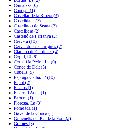
Bòrdes, Es (2)
Camarasa (6)
Canejan (1)
Castellar de la Ribera (3)
Castelldans (7)
Castellnou de Seana (2)
Castellserà (2)
Castelló de Farfanya (2)
Cervera (10)
Cervià de les Garrigues (7)
Clariana de Cardener (4)
Cogul, El (8)
Coma i la Pedra, La (0)
Conca de Dalt (5)
Cubells (5)
Espluga Calba, L' (10)
Espot (2)
Estaràs (1)
Esterri d'Àneu (1)
Farrera (1)
Floresta, La (3)
Foradada (1)
Gavet de la Conca (1)
Gimenells i el Pla de la Font (2)
Golmés (3)