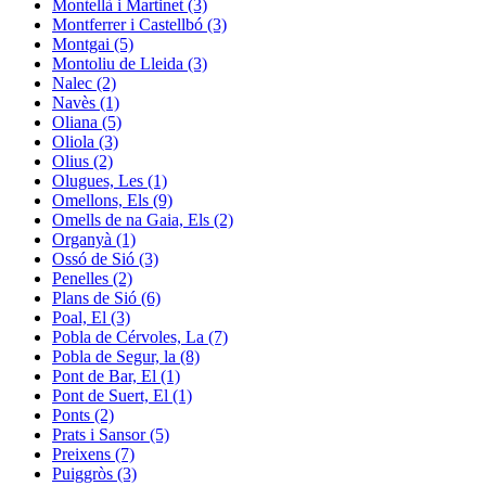
Montellà i Martinet (3)
Montferrer i Castellbó (3)
Montgai (5)
Montoliu de Lleida (3)
Nalec (2)
Navès (1)
Oliana (5)
Oliola (3)
Olius (2)
Olugues, Les (1)
Omellons, Els (9)
Omells de na Gaia, Els (2)
Organyà (1)
Ossó de Sió (3)
Penelles (2)
Plans de Sió (6)
Poal, El (3)
Pobla de Cérvoles, La (7)
Pobla de Segur, la (8)
Pont de Bar, El (1)
Pont de Suert, El (1)
Ponts (2)
Prats i Sansor (5)
Preixens (7)
Puiggròs (3)