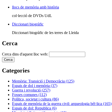
llocs de memòria amb història
col·lecció de DVDs UdL
Diccionari biogràfic
Diccionari biogràfic de les terres de Lleida
Cerca
Cerca dins d'aquest lloc web:
Categories
Memòria: Transició i Democràcia (125)
Espais de dol i memòria (37)
Guerra i revolució (257)
Fosses comunes (112)
Política, societat i cultura (86)
Espais de memòria de la guerra civil: arqueologia bèl·lica (165)
Espais de dol: Republica (6)