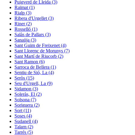
Puigverd de Lleida (3)
Raïmat (1)
Rialp (3)
Ribera d'Urgellet (3)
Riner (2)
Rosselló (1)
Salàs de Pallars (3)
Sanaüja (3)
Sant Guim de Freixenet (4)
Sant Llorenç de Morunys (7)
Sant Martí de Riucorb (2)
Sant Ramon (6)
Sarroca de Bellera (1)
Sentiu de Sió, La (4)
Seròs (15)
Seu d'Urgell, La (9)
Sidamon (3)
Soleràs, El (2)
Solsona (7)
Soriguera (2)
Sort (11)
Soses (4)
Sudanell (4)
Talarn (2)
Tarrés (5)