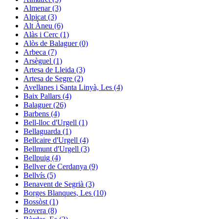
Almenar (3)
Alpicat (3)
Alt Àneu (6)
Alàs i Cerc (1)
Alòs de Balaguer (0)
Arbeca (7)
Arsèguel (1)
Artesa de Lleida (3)
Artesa de Segre (2)
Avellanes i Santa Linyà, Les (4)
Baix Pallars (4)
Balaguer (26)
Barbens (4)
Bell-lloc d'Urgell (1)
Bellaguarda (1)
Bellcaire d'Urgell (4)
Bellmunt d'Urgell (3)
Bellpuig (4)
Bellver de Cerdanya (9)
Bellvís (5)
Benavent de Segrià (3)
Borges Blanques, Les (10)
Bossòst (1)
Bovera (8)