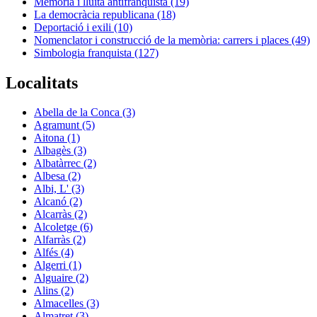
Memòria i lluita antifranquista (19)
La democràcia republicana (18)
Deportació i exili (10)
Nomenclator i construcció de la memòria: carrers i places (49)
Simbologia franquista (127)
Localitats
Abella de la Conca (3)
Agramunt (5)
Aitona (1)
Albagès (3)
Albatàrrec (2)
Albesa (2)
Albi, L' (3)
Alcanó (2)
Alcarràs (2)
Alcoletge (6)
Alfarràs (2)
Alfés (4)
Algerri (1)
Alguaire (2)
Alins (2)
Almacelles (3)
Almatret (3)