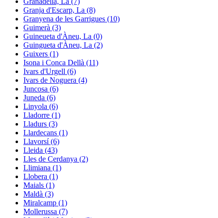
Granadella, La (7)
Granja d'Escarp, La (8)
Granyena de les Garrigues (10)
Guimerà (3)
Guineueta d'Àneu, La (0)
Guingueta d'Àneu, La (2)
Guixers (1)
Isona i Conca Dellà (11)
Ivars d'Urgell (6)
Ivars de Noguera (4)
Juncosa (6)
Juneda (6)
Linyola (6)
Lladorre (1)
Lladurs (3)
Llardecans (1)
Llavorsí (6)
Lleida (43)
Lles de Cerdanya (2)
Llimiana (1)
Llobera (1)
Maials (1)
Maldà (3)
Miralcamp (1)
Mollerussa (7)